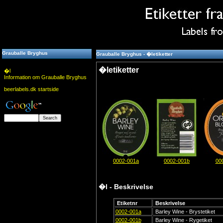
Grauballe Bryghus
Grauballe Bryghus - �letiketter
�letiketter
�l
Information om Grauballe Bryghus
beerlabels.dk startside
0002-001a
0002-001b
00
�l - Beskrivelse
Etiketnr
Beskrivelse
0002-001a
Barley Wine - Brystetiket
0002-001b
Barley Wine - Rygetiket