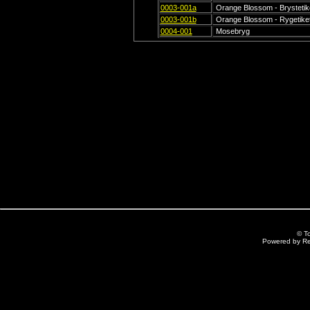
0003-001a
Orange Blossom - Brystetik
0003-001b
Orange Blossom - Rygetike
0004-001
Mosebryg
© T
Powered by R