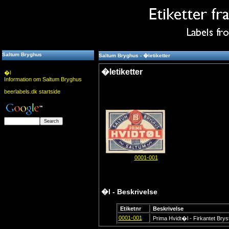
Saltum Bryghus
Saltum Bryghus - �letiketter
�letiketter
�l
Information om Saltum Bryghus
beerlabels.dk startside
0001-001
�l - Beskrivelse
Etiketnr
Beskrivelse
0001-001
Prima Hvidt�l - Firkantet Bryst