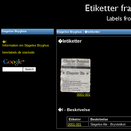
Slagelse Bryghus
Slagelse Bryghus - �letiketter
�letiketter
�l
Information om Slagelse Bryghus
beerlabels.dk startside
0001-001
�l - Beskrivelse
Etiketnr
Beskrivelse
0001-001
Slagelse Ale - Brystetiket