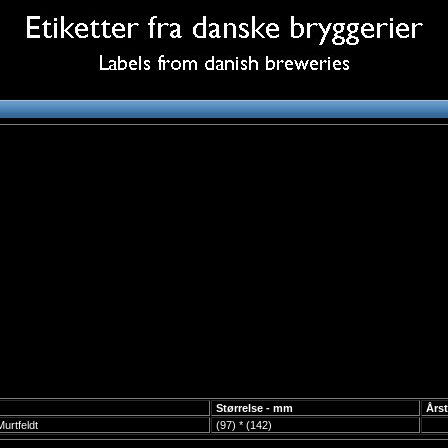
Størrelse - mm
Årst
urtfeldt
(97) * (142)