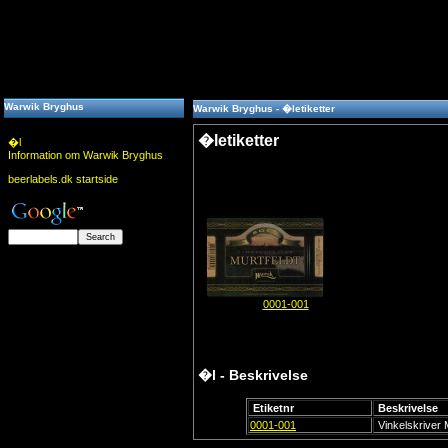
Warwik Bryghus
Warwik Bryghus - �letiketter
�letiketter
�l
Information om Warwik Bryghus
beerlabels.dk startside
0001-001
�l - Beskrivelse
Etiketnr
Beskrivelse
0001-001
Vinkelskriver M