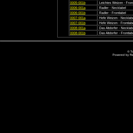
0005-001b
Leichtes Weizen - Front
0006-001a
Radler - Necklabel
0006-001b
Radler - Frontlabel
0007-001a
Hefe Weizen - Necklab
0007-001b
Hefe Weizen - Frontlab
0008-001a
Das Altdorfer - Necklab
0008-001b
Das Altdorfer - Frontlab
© T
Powered by R