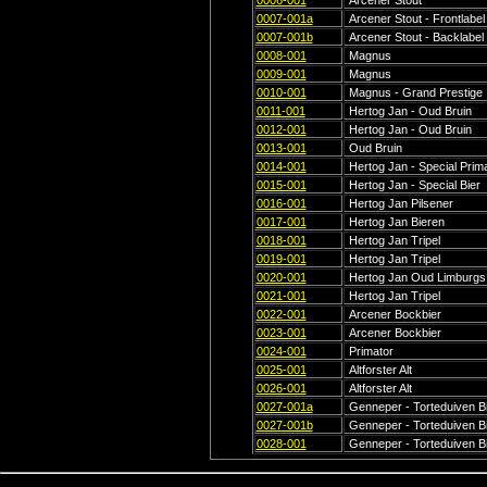
0006-001
Arcener Stout
0007-001a
Arcener Stout - Frontlabel
0007-001b
Arcener Stout - Backlabel
0008-001
Magnus
0009-001
Magnus
0010-001
Magnus - Grand Prestige
0011-001
Hertog Jan - Oud Bruin
0012-001
Hertog Jan - Oud Bruin
0013-001
Oud Bruin
0014-001
Hertog Jan - Special Prim
0015-001
Hertog Jan - Special Bier
0016-001
Hertog Jan Pilsener
0017-001
Hertog Jan Bieren
0018-001
Hertog Jan Tripel
0019-001
Hertog Jan Tripel
0020-001
Hertog Jan Oud Limburgs
0021-001
Hertog Jan Tripel
0022-001
Arcener Bockbier
0023-001
Arcener Bockbier
0024-001
Primator
0025-001
Altforster Alt
0026-001
Altforster Alt
0027-001a
Genneper - Torteduiven Bie
0027-001b
Genneper - Torteduiven Bi
0028-001
Genneper - Torteduiven B