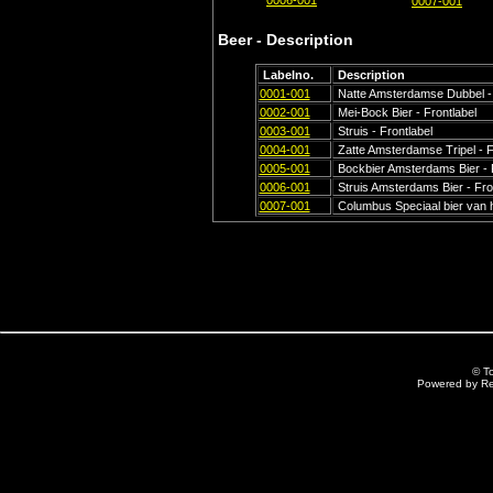
0006-001
0007-001
Beer - Description
Labelno.
Description
0001-001
Natte Amsterdamse Dubbel - 
0002-001
Mei-Bock Bier - Frontlabel
0003-001
Struis - Frontlabel
0004-001
Zatte Amsterdamse Tripel - F
0005-001
Bockbier Amsterdams Bier - F
0006-001
Struis Amsterdams Bier - Fro
0007-001
Columbus Speciaal bier van ho
© T
Powered by R