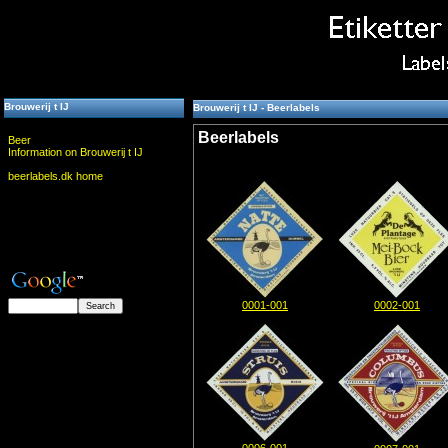
Brouwerij t IJ
Brouwerij t IJ - Beerlabels
Beerlabels
Beer
Information on Brouwerij t IJ
beerlabels.dk home
0001-001
0002-001