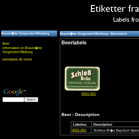
Braust�tte Sorgendorf-Bleiburg
Braust�tte Sorgendorf-Bleiburg - Beerlabels
Beerlabels
Beer
Information on Braust�tte
Sorgendorf-Bleiburg
beerlabels.dk home
0001-001
Beer - Description
Labelno.
Description
0001-001
Schloss Br�u Bayrisch Spezial