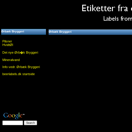
Ørbæk Bryggeri
Ørbæk Bryggeri
Pilsner
HvidtØl
Det nye Ørb�k Bryggeri
Mineralvand
Info vedr. Ørbæk Bryggeri
beerlabels.dk startside