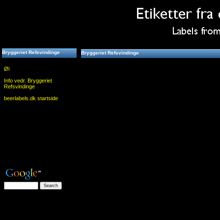
Bryggeriet Refsvindinge
Bryggeriet Refsvindinge
Øl
Info vedr. Bryggeriet
Refsvindinge
beerlabels.dk startside