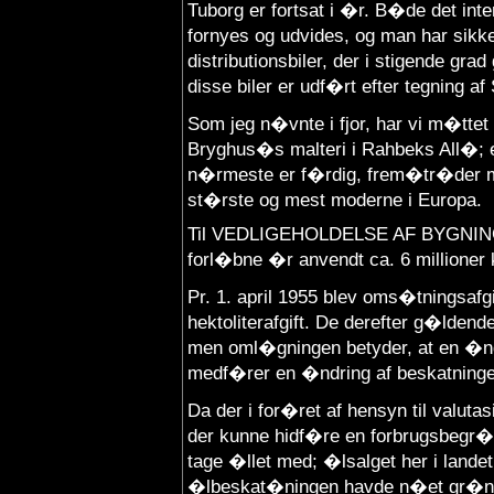
Tuborg er fortsat i �r. B�de det int
fornyes og udvides, og man har sikke
distributionsbiler, der i stigende grad
disse biler er udf�rt efter tegning af
Som jeg n�vnte i fjor, har vi m�tte
Bryghus�s malteri i Rahbeks All�; 
n�rmeste er f�rdig, frem�tr�der ma
st�rste og mest moderne i Europa.
Til VEDLIGEHOLDELSE AF BYGNINGE
forl�bne �r anvendt ca. 6 millioner 
Pr. 1. april 1955 blev oms�tningsafg
hektoliterafgift. De derefter g�ldend
men oml�gningen betyder, at en �ndr
medf�rer en �ndring af beskatninge
Da der i for�ret af hensyn til valuta
der kunne hidf�re en forbrugsbegr�n
tage �llet med; �lsalget her i landet
�lbeskat�ningen havde n�et gr�ns