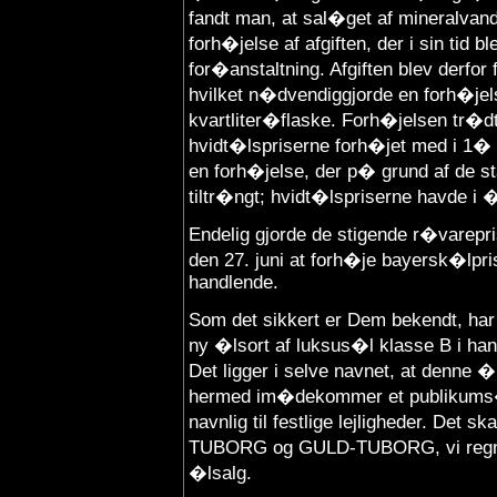
fandt man, at sal�get af mineralvan
forh�jelse af afgiften, der i sin tid b
for�anstaltning. Afgiften blev derfor 
hvilket n�dvendiggjorde en forh�jel
kvartliter�flaske. Forh�jelsen tr�dte
hvidt�lspriserne forh�jet med i 1� �
en forh�jelse, der p� grund af de s
tiltr�ngt; hvidt�lspriserne havde i 
Endelig gjorde de stigende r�varepr
den 27. juni at forh�je bayersk�lpri
handlende.
Som det sikkert er Dem bekendt, ha
ny �lsort af luksus�l klasse B i h
Det ligger i selve navnet, at denne �l
hermed im�dekommer et publikums�n
navnlig til festlige lejligheder. Det 
TUBORG og GULD-TUBORG, vi regne
�lsalg.