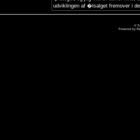
udviklingen af �lsalget fremover i d
© T
Powered by R