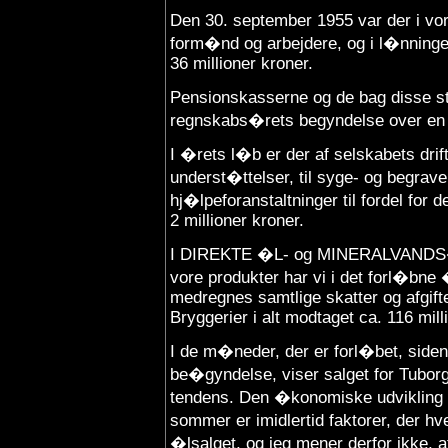
Den 30. september 1955 var der i vor
form�nd og arbejdere, og i l�nninger 
36 millioner kroner.
Pensionskasserne og de bag disse 
regnskabs�rets begyndelse over en fo
I �rets l�b er der af selskabets drif
underst�ttelser, til syge- og begrave
hj�lpeforanstaltninger til fordel for 
2 millioner kroner.
I DIREKTE �L- og MINERALVAND
vore produkter har vi i det forl�bne �
medregnes samtlige skatter og afgift
Bryggerier i alt modtaget ca. 116 mill
I de m�neder, der er forl�bet, side
be�gyndelse, viser salget for Tub
tendens. Den �konomiske udvikling h
sommer er imidlertid faktorer, der hv
�lsalget, og jeg mener derfor ikke, a