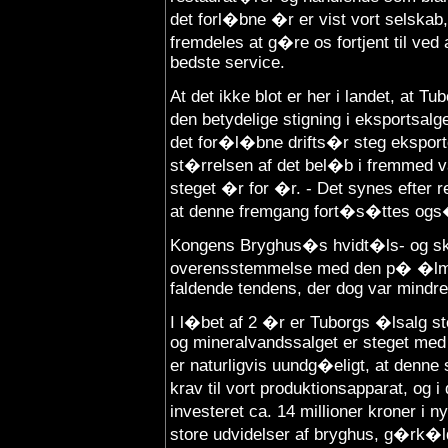
det forl�bne �r er vist vort selska
fremdeles at g�re os fortjent til ve
bedste service.
At det ikke blot er her i landet, at 
den betydelige stigning i eksportsalg
det for�l�bne drifts�r steg eksport
st�rrelsen af det bel�b i fremmed val
steget �r for �r. - Det synes efter 
at denne fremgang fort�s�ttes ogs�
Kongens Bryghus�s hvidt�ls- og ski
overensstemmelse med den p� �lmar
faldende tendens, der dog var mindre e
I l�bet af 2 �r er Tuborgs �lsalg st
og mineralvandssalget er steget med 
er naturligvis uundg�eligt, at denne
krav til vort produktionsapparat, og
investeret ca. 14 millioner kroner i n
store udvidelser af bryghus, g�rk�l