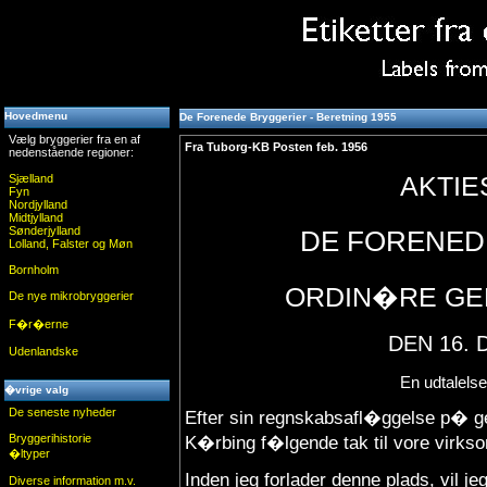
Hovedmenu
De Forenede Bryggerier - Beretning 1955
Vælg bryggerier fra en af
Fra Tuborg-KB Posten feb. 1956
nedenstående regioner:
Sjælland
AKTIE
Fyn
Nordjylland
Midtjylland
Sønderjylland
DE FORENED
Lolland, Falster og Møn
Bornholm
ORDIN�RE GE
De nye mikrobryggerier
F�r�erne
DEN 16.
Udenlandske
En udtalelse
�vrige valg
De seneste nyheder
Efter sin regnskabsafl�ggelse p� g
Bryggerihistorie
K�rbing f�lgende tak til vore virk
�ltyper
Inden jeg forlader denne plads, vil je
Diverse information m.v.