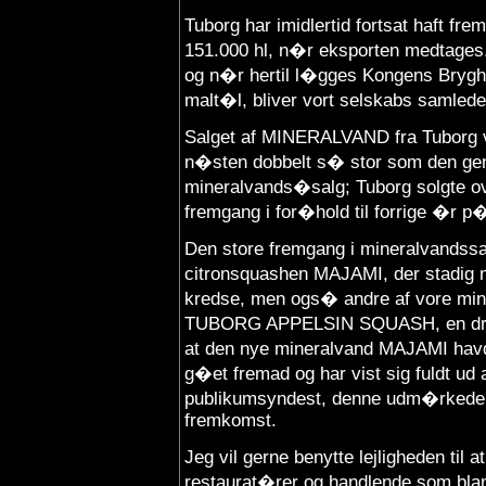
Tuborg har imidlertid fortsat haft fre
151.000 hl, n�r eksporten medtages.
og n�r hertil l�gges Kongens Bryghu
malt�l, bliver vort selskabs samlede
Salget af MINERALVAND fra Tuborg v
n�sten dobbelt s� stor som den gen
mineralvands�salg; Tuborg solgte ov
fremgang i for�hold til forrige �r p
Den store fremgang i mineralvandssa
citronsquashen MAJAMI, der stadig n
kredse, men ogs� andre af vore min
TUBORG APPELSIN SQUASH, en drik,
at den nye mineralvand MAJAMI ha
g�et fremad og har vist sig fuldt ud a
publikumsyndest, denne udm�rkede 
fremkomst.
Jeg vil gerne benytte lejligheden til 
restaurat�rer og handlende som blandt