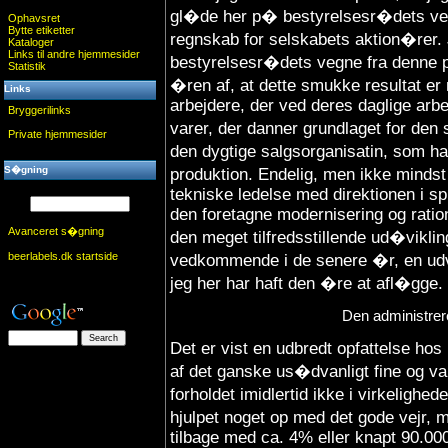
gl�de her p� bestyrelsesr�dets ve
Ophavsret
Bytte etiketter
regnskab for selskabets aktion�rer.
Kataloger
Links til andre hjemmesider
bestyrelsesr�dets vegne fra denne pl
Statistik
�ren af, at dette smukke resultat e
Links
arbejdere, der ved deres daglige arbe
Bryggerilinks
varer, der danner grundlaget for den 
Private hjemmesider
den dygtige salgsorganisatin, som ha
S�gning
produktion. Endelig, men ikke mindst
tekniske ledelse med direktionen i s
den foretagne modernisering og ratio
Avanceret s�gning
den meget tilfredsstillende ud�vikli
beerlabels.dk startside
vedkommende i de senere �r, en ud
jeg her har haft den �re at afl�gge.
Den administrer
Det er vist en udbredt opfattelse hos
af det ganske us�dvanligt fine og 
forholdet imidlertid ikke i virkelighe
hjulpet noget op med det gode vejr, m
tilbage med ca. 4% eller knapt 90.000