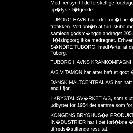
Med hensyn til de forskellige foretage
op�lyse f�lgende:
TUBORG HAVN har i det forl�bne �r 
trafikken. Ved anl�b af 561 skibe m
samlede godsm�ngde andraget 205.000 
H�lsingborg ikke medregnet. Erhver
S�NDRE TUBORG, medf�rte, at den 
Tuborg.
TUBORG HAVNS KRANKOMPAGNI har g
A/S VITAMON har atter haft et godt �
DANSK MALTCENTRAL A/S har haft sa
end i fjor.
I KRYSTALISV�RKET A/S, som slutte
udbyttet for 1954 det samme som for
KONGENS BRYGHUS�s PRODUKTI
IN�DUSTRIER har i det forl�bne �r 
tilfreds�stillende resultat.