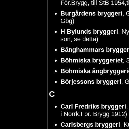
För.Brygg, till StB 1954,t
Burgårdens bryggeri
, 
Gbg)
H Bylunds bryggeri
, N
son, se detta)
Bånghammars brygger
Böhmiska bryggeriet
, 
Böhmiska ångbryggeri
Börjessons bryggeri
, 
C
Carl Fredriks bryggeri
,
i Norrk.För. Brygg 1912)
Carlsbergs bryggeri
, K