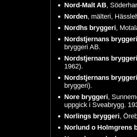
Nord-Malt AB
, Söderha
Norden
, mälteri, Hässl
Nordhs bryggeri
, Motal
Nordstjernans brygger
bryggeri AB.
Nordstjernans brygger
1962).
Nordstjernans brygger
bryggeri).
Nore bryggeri
, Sunnemo
uppgick i Sveabrygg. 1939
Norlings bryggeri
, Öreb
Norlund o Holmgrens b