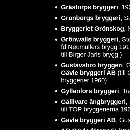
Grästorps bryggeri
, 19
Grönborgs bryggeri
, S
Bryggeriet Grönskog
, 
Grönwalls bryggeri
, St
fd Neumüllers brygg 1912
till Birger Jarls brygg.)
Gustavsbro bryggeri
, 
Gävle bryggeri AB
(till
bryggerier 1960)
Gyllenfors bryggeri
, T
Gällivare ångbryggeri
,
till TOP bryggerierna 1965
Gävle bryggeri AB
, Gus