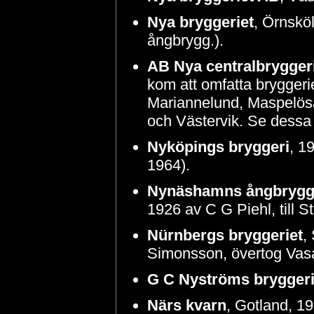
Nya bryggeriet
, Örnskö
ångbrygg.).
AB Nya centralbrygger
kom att omfatta bryggeri
Mariannelund, Maspelös
och Västervik. Se dessa b
Nyköpings bryggeri
, 1
1964).
Nynäshamns ångbrygg
1926 av C G Piehl, till S
Nürnbergs bryggeriet
,
Simonsson, övertog Vasa
G C Nyströms brygger
Närs kvarn
, Gotland, 1