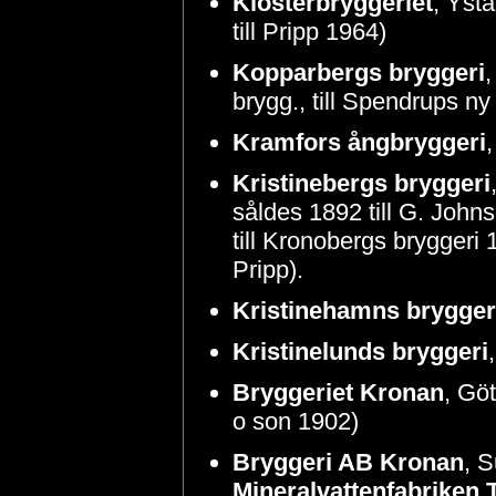
Klosterbryggeriet
, Ysta
till Pripp 1964)
Kopparbergs bryggeri
brygg., till Spendrups n
Kramfors ångbryggeri
Kristinebergs bryggeri
såldes 1892 till G. John
till Kronobergs bryggeri 1
Pripp).
Kristinehamns brygger
Kristinelunds bryggeri
Bryggeriet Kronan
, Göt
o son 1902)
Bryggeri AB Kronan
, S
Mineralvattenfabriken 