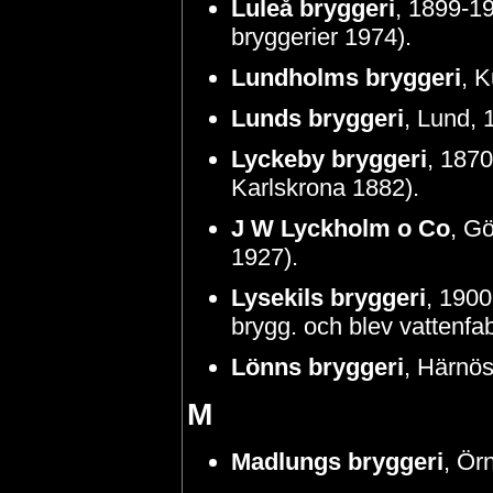
Luleå bryggeri
, 1899-19
bryggerier 1974).
Lundholms bryggeri
, 
Lunds bryggeri
, Lund, 1
Lyckeby bryggeri
, 187
Karlskrona 1882).
J W Lyckholm o Co
, G
1927).
Lysekils bryggeri
, 1900
brygg. och blev vattenfab
Lönns bryggeri
, Härnös
M
Madlungs bryggeri
, Ör