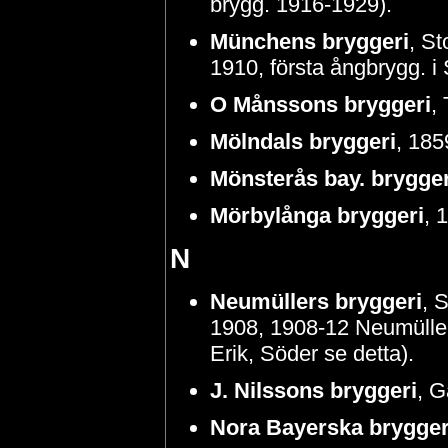
brygg. 1916-1929).
Münchens bryggeri
, St
1910, första ångbrygg. i 
O Månssons bryggeri
,
Mölndals bryggeri
, 185
Mönsterås bay. brygger
Mörbylånga bryggeri
, 
N
Neumüllers bryggeri
, 
1908, 1908-12 Neumüller
Erik, Söder se detta).
J. Nilssons bryggeri
, G
Nora Bayerska brygger