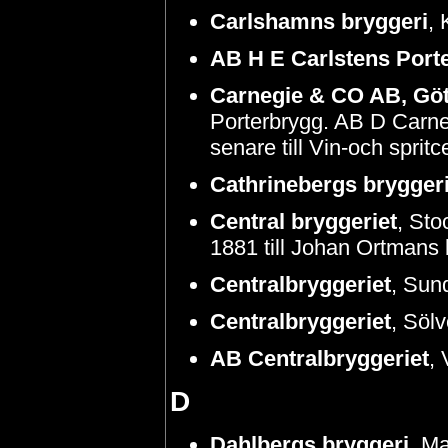
Carlshamns bryggeri
,
AB H E Carlstens Port
Carnegie & CO AB, Gö
Porterbrygg. AB D Carne
senare till Vin-och sprit
Cathrinebergs brygger
Central bryggeriet
, St
1881 till Johan Ortmans
Centralbryggeriet
, Sund
Centralbryggeriet
, Söl
AB Centralbryggeriet
,
D
Dahlbergs bryggeri
, M