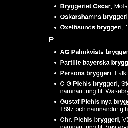
Bryggeriet Oscar
, Mota
Oskarshamns brygger
Oxelösunds bryggeri
, 
P
AG Palmkvists brygger
Partille bayerska brygg
Persons bryggeri
, Fal
C G Piehls bryggeri
, S
namnändring till Wasabr
Gustaf Piehls nya bryg
1897 och namnändring till
Chr. Piehls bryggeri
, V
namnändring till Västervi