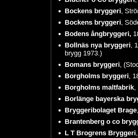
Bockens bryggeri
, Str
Bockens bryggeri
, Sö
Bodens
ångbryggeri,
18
Bollnäs nya bryggeri
, 
brygg 1973.)
Bomans bryggeri
, (Sto
Borgholms bryggeri
, 1
Borgholms maltfabrik
,
Borlänge bayerska bry
Bryggeribolaget Brage
Brantenberg o co bryg
L T Brogrens Bryggeri