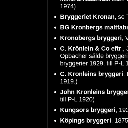
1974).
Bryggeriet Kronan
, se
BG Kronbergs maltfabr
Kronobergs bryggeri
, 
C. Krönlein & Co eftr
.,
Opbacher sålde bryggerie
bryggerier 1929, till P-L 
C. Krönleins bryggeri
,
1919.)
John
Krönleins brygge
till P-L 1920)
Kungsörs bryggeri
, 19
Köpings bryggeri
, 1875