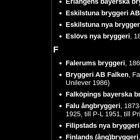
Erlangens bayerska br
Eskilstuna bryggeri AB
Eskilstuna nya brygger
Eslövs nya bryggeri
, 1
F
Falerums bryggeri
, 186
Bryggeri AB Falken
, Fa
Unilever 1986)
Falköpings bayerska b
Falu ångbryggeri
, 1873
1925, till P-L 1951, till P
Filipstads nya bryggeri
Finlands (ång)bryggeri