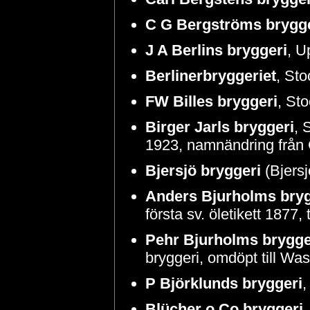
C G Bergströms brygg
J A Berlins bryggeri
, U
Berlinerbryggeriet
, St
FW Billes bryggeri
, St
Birger Jarls bryggeri
, 
1923, namnändring från 
Bjersjö bryggeri
(Bjers
Anders Bjurholms bryg
första sv. öletikett 1877
Pehr Bjurholms brygge
bryggeri, omdöpt till Wa
P Björklunds bryggeri
,
Blücher o Co bryggeri