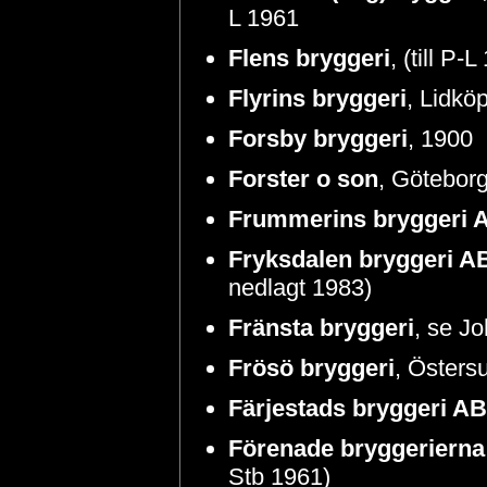
L 1961
Flens bryggeri
, (till P-
Flyrins bryggeri
, Lidkö
Forsby bryggeri
, 1900
Forster o son
, Göteborg
Frummerins bryggeri 
Fryksdalen bryggeri A
nedlagt 1983)
Fränsta bryggeri
, se J
Frösö bryggeri
, Östers
Färjestads bryggeri AB
Förenade bryggerierna
Stb 1961)