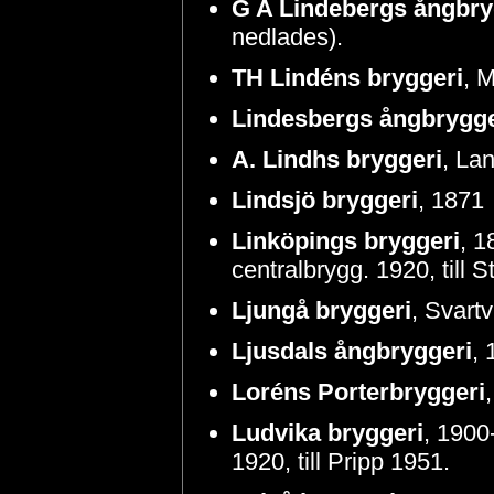
G A Lindebergs ångbry
nedlades).
TH Lindéns bryggeri
, 
Lindesbergs ångbrygge
A. Lindhs bryggeri
, La
Lindsjö bryggeri
, 1871
Linköpings bryggeri
, 1
centralbrygg. 1920, till S
Ljungå bryggeri
, Svartv
Ljusdals ångbryggeri
, 
Loréns Porterbryggeri
Ludvika bryggeri
, 1900
1920, till Pripp 1951.