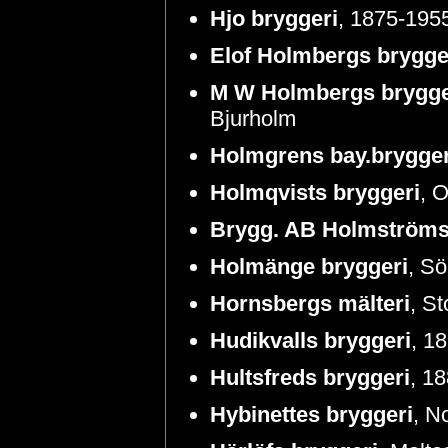
Hjo bryggeri
, 1875-1955
Elof Holmbergs brygge
M W Holmbergs brygge
Bjurholm
Holmgrens bay.brygger
Holmqvists bryggeri
, 
Brygg. AB Holmströms
Holmänge bryggeri
, S
Hornsbergs mälteri
, S
Hudikvalls bryggeri
, 1
Hultsfreds bryggeri
, 1
Hybinettes bryggeri
, N