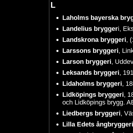
L
Laholms bayerska bryg
Landelius brygger
i, Ek
Landskrona bryggeri
, 
Larssons bryggeri
, Li
Larson bryggeri
, Uddev
Leksands bryggeri
, 19
Lidaholms bryggeri
, 1
Lidköpings bryggeri
, 1
och Lidköpings brygg. AB 
Liedbergs bryggeri
, Vä
Lilla Edets ångbrygger