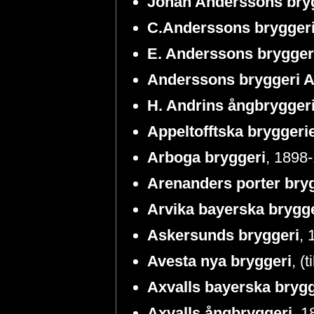
Johan Anderssons bry
C.Anderssons brygger
E. Anderssons brygger
Anderssons bryggeri 
H. Andrins ångbrygger
Appeltofftska bryggeri
Arboga bryggeri
, 1898
Arenanders porter bry
Arvika bayerska brygg
Askersunds bryggeri
, 
Avesta nya bryggeri
, (
Axvalls bayerska brygg
Axvalls ångbryggeri
, 