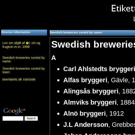
Diverse Information
Swedish breweries sorted by name:
Swedish brewerie
Lov om afgift af �l, vin og
frugtvin m.m. 1998
A
Swedish breweries sorted by
name:
Carl Ahlstedts brygger
Swedish breweries sorted by
town:
Alfas bryggeri
, Gävle, 
beerlabels.dk startside
Alingsås bryggeri
, 188
Almviks bryggeri
, 188
Alnö bryggeri
, 1912
J.L Andersson
, Grebbe