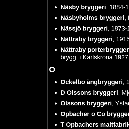
Näsby bryggeri
, 1884-
Näsbyholms bryggeri
,
Nässjö bryggeri
, 1873-1
Nättraby bryggeri
, 191
Nättraby porterbrygger
brygg. i Karlskrona 1927
O
Ockelbo ångbryggeri
, 
D Olssons bryggeri
, Mj
Olssons bryggeri
, Ysta
Opbacher o Co brygger
T Opbachers maltfabri