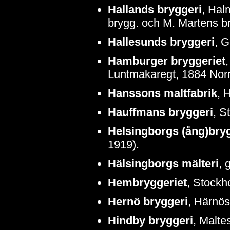
Hallands bryggeri
, Hal
brygg. och M. Martens br
Hallesunds bryggeri
, G
Hamburger bryggeriet
Luntmakaregt, 1884 Norrtu
Hanssons maltfabrik
, 
Hauffmans bryggeri
, S
Helsingborgs (ång)bry
1919).
Hälsingborgs mälteri
, 
Hembryggeriet
, Stockh
Hernö bryggeri
, Härnö
Hindby bryggeri
, Malt