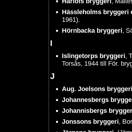
Härlöfs bryggeri
, Malt
Hässleholms bryggeri 
1961).
Hörnbacka bryggeri
, S
I
Islingetorps bryggeri
, 
Torsås, 1944 till För. bry
J
Aug. Joelsons brygger
Johannesbergs brygge
Johannisbergs brygger
Jonssons bryggeri
, Bo