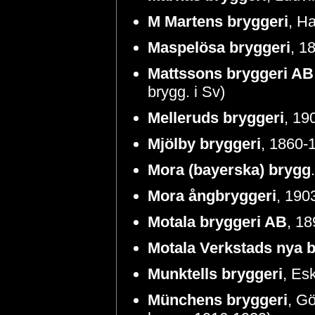
M Martens bryggeri
, H
Maspelösa bryggeri
, 1
Mattssons bryggeri AB
brygg. i Sv)
Melleruds bryggeri
, 19
Mjölby bryggeri
, 1860-1
Mora (bayerska) brygg
Mora ångbryggeri
, 190
Motala bryggeri AB
, 18
Motala Verkstads nya b
Munktells bryggeri
, Esk
Münchens bryggeri
, G