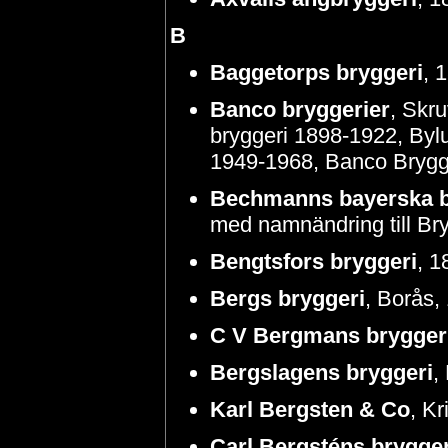
B
Baggetorps bryggeri
, 
Banco bryggerier
, Skr
bryggeri 1898-1922, Byl
1949-1968, Banco Brygg
Bechmanns bayerska b
med namnändring till Br
Bengtsfors bryggeri
, 
Bergs bryggeri
, Borås,
C V Bergmans brygger
Bergslagens bryggeri
,
Karl Bergsten & Co
, K
Carl Bergsténs brygger