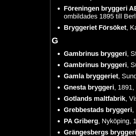
Föreningen bryggeri A
ombildades 1895 till Berl
Bryggeriet Försöket
, K
G
Gambrinus bryggeri
, S
Gambrinus bryggeri
, S
Gamla bryggeriet
, Sund
Gnesta bryggeri
, 1891,
Gotlands maltfabrik
, V
Grebbestads bryggeri
,
PA Griberg
, Nyköping, 
Grängesbergs brygger