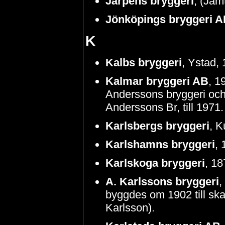
Järpens bryggeri
, (Jäm
Jönköpings bryggeri 
K
Kalbs bryggeri
, Ystad,
Kalmar bryggeri AB
, 1
Anderssons bryggeri och 
Anderssons Br, till 1971
Karlsbergs bryggeri
, K
Karlshamns bryggeri
, 
Karlskoga bryggeri
, 1
A. Karlssons bryggeri
,
byggdes om 1902 till skat
Karlsson).