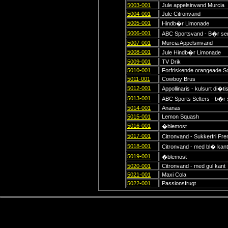
5003-001
Jule appelsinvand Murcia
5004-001
Jule Citronvand
5005-001
Hindb�r Limonade
5006-001
ABC Sportsvand - B�r ser
5007-001
Murcia Appelsinvand
5008-001
Jule Hindb�r Limonade
5009-001
TV Drik
5010-001
Forfriskende orangeade S
5011-001
Cowboy Brus
5012-001
Appollinaris - kulsurt di�ti
5013-001
ABC Sports Selters - b�r se
5014-001
Ananas
5015-001
Lemon Squash
5016-001
�blemost
5017-001
Citronvand - Sukkerfri Fre
5018-001
Citronvand - med bl� kant
5019-001
�blemost
5020-001
Citronvand - med gul kant
5021-001
Maxi Cola
5022-001
Passionsfrugt