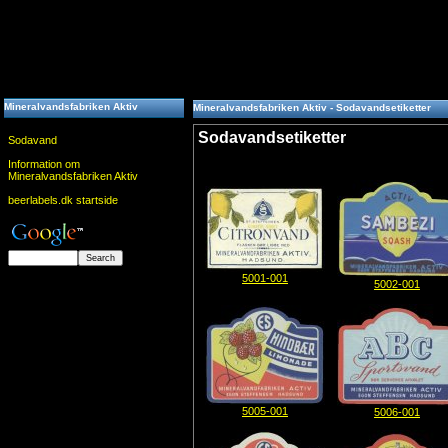
Mineralvandsfabriken Aktiv
Mineralvandsfabriken Aktiv - Sodavandsetiketter
Sodavandsetiketter
Sodavand
Information om
Mineralvandsfabriken Aktiv
beerlabels.dk startside
5001-001
5002-001
5005-001
5006-001