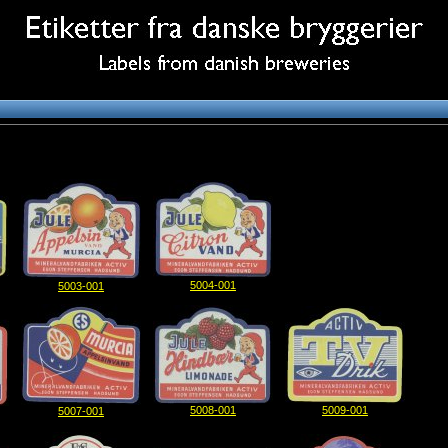
5004-001
5003-001
5008-001
5009-001
5007-001