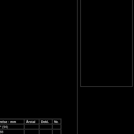
relse - mm
Årstal
Dekl.
Nr.
* (94)
 88