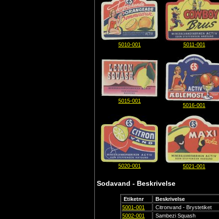
5010-001
5011-001
5015-001
5016-001
5020-001
5021-001
Sodavand - Beskrivelse
Etiketnr
Beskrivelse
5001-001
Citronvand - Brystetiket
5002-001
Sambezi Squash