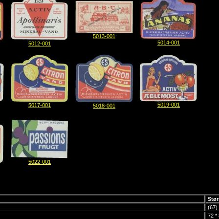
5013-001
5014-001
5012-001
5019-001
5017-001
5018-001
5022-001
Stør
(67) 
72 *