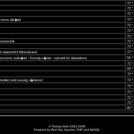
72 *
72 *
72 *
72 *
veres afk�let
72 *
72 *
72 *
ommerdrik
72 *
72 *
72 *
sk bakteriefrit Mineralvand
55 *
rveres isafk�let - Kunstig s�det - specielt for diabetikere
72 *
59 *
72 *
72 *
mstillet med kunstig s�destof
72 *
72 *
72 *
72 *
60 *
© Tommy Holm 2001-2009
Powered by Red Hat, Apache, PHP and MySQL