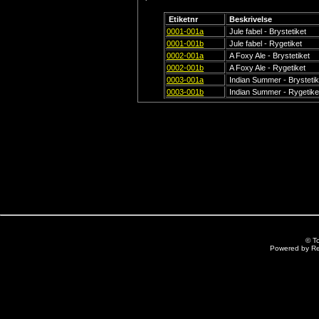
Etiketnr
Beskrivelse
0001-001a
Jule fabel - Brystetiket
0001-001b
Jule fabel - Rygetiket
0002-001a
A Foxy Ale - Brystetiket
0002-001b
A Foxy Ale - Rygetiket
0003-001a
Indian Summer - Brystetik
0003-001b
Indian Summer - Rygetike
© T
Powered by R