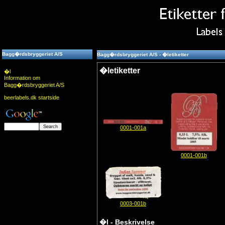
Bagg�rdsbryggeriet A/S
Bagg�rdsbryggeriet A/S - �letiketter
�letiketter
�l
Information om
Bagg�rdsbryggeriet A/S
beerlabels.dk startside
0001-001a
0001-001b
0003-001b
�l - Beskrivelse