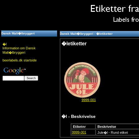
Dansk Malt�lbryggeri
Dansk Malt�lbryggeri - �letiketter
�letiketter
�l
Information om Dansk
Malt�lbryggeri
beerlabels.dk startside
9999-001
�l - Beskrivelse
Etiketnr
Beskrivelse
9999-001
Jule�l - Rund etiket