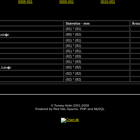
0008-001
0009-001
0010-001
Størrelse - mm
Årsta
(81) * (81)
(80) * (82)
rseb�r
(81) * (81)
(81) * (81)
(81) * (81)
(82) * (83)
(81) * (83)
(82) * (82)
 Jule�l
(82) * (82)
(82) * (82)
© Tommy Holm 2001-2009
Powered by Red Hat, Apache, PHP and MySQL