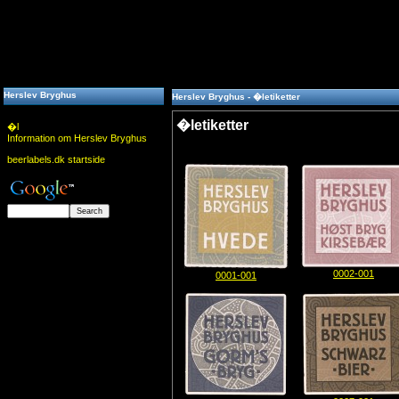
Herslev Bryghus
Herslev Bryghus - �letiketter
�letiketter
�l
Information om Herslev Bryghus
beerlabels.dk startside
0002-001
0001-001