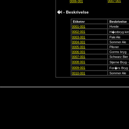
0007-001
0006-001
�l - Beskrivelse
Etiketnr
Beskrivelse
0001-001
Hvede
0002-001
H�stbryg ki
0003-001
Pale Ale
0004-001
Sommer Ale
0005-001
Pilsner
0006-001
Gorms bryg
0007-001
Schwarz Bier
0008-001
Stjerne Bryg -
0009-001
For�rs Bryg
0010-001
Sommer Ale