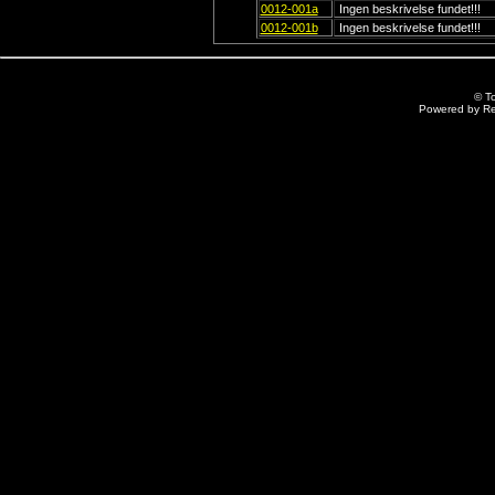
0012-001a
Ingen beskrivelse fundet!!!
0012-001b
Ingen beskrivelse fundet!!!
© T
Powered by R