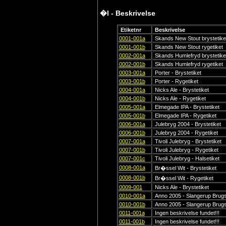
�l - Beskrivelse
Etiketnr
Beskrivelse
0001-001a
Skands New Stout brystetike
0001-001b
Skands New Stout rygetiket
0002-001a
Skands Humlefryd brystetike
0002-001b
Skands Humlefryd rygetiket
0003-001a
Porter - Brystetiket
0003-001b
Porter - Rygetiket
0004-001a
Nicks Ale - Brystetiket
0004-001b
Nicks Ale - Rygetiket
0005-001a
Elmegade IPA - Brystetiket
0005-001b
Elmegade IPA - Rygetiket
0006-001a
Julebryg 2004 - Brystetiket
0006-001b
Julebryg 2004 - Rygetiket
0007-001a
Tivoli Julebryg - Brystetiket
0007-001b
Tivoli Julebryg - Rygetiket
0007-001c
Tivoli Julebryg - Halsetiket
0008-001a
Br�ssel Wit - Brystetiket
0008-001b
Br�ssel Wit - Rygetiket
0009-001
Nicks Ale - Brystetiket
0010-001a
Anno 2005 - Slangerup Brugsf
0010-001b
Anno 2005 - Slangerup Brugsf
0011-001a
Ingen beskrivelse fundet!!!
0011-001b
Ingen beskrivelse fundet!!!