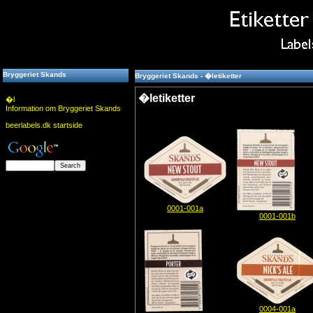
Bryggeriet Skands
Bryggeriet Skands - �letiketter
�letiketter
�l
Information om Bryggeriet Skands
beerlabels.dk startside
0001-001a
0001-001b
0004-001a