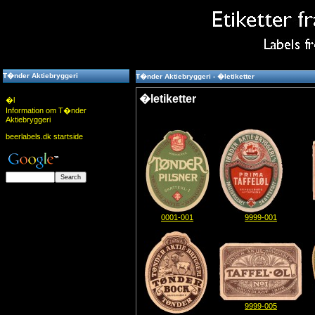
T�nder Aktiebryggeri
T�nder Aktiebryggeri - �letiketter
�letiketter
�l
Information om T�nder
Aktiebryggeri
beerlabels.dk startside
0001-001
9999-001
9999-005