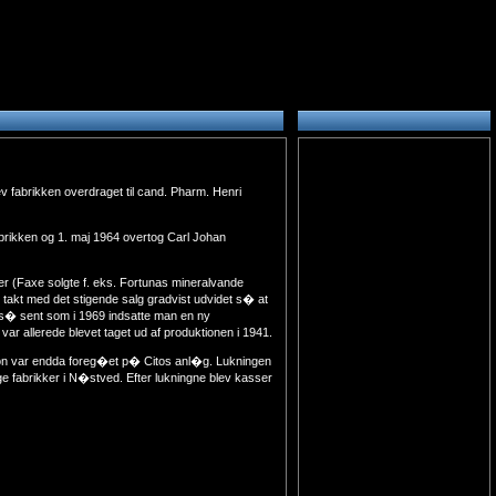
 fabrikken overdraget til cand. Pharm. Henri
abrikken og 1. maj 1964 overtog Carl Johan
er (Faxe solgte f. eks. Fortunas mineralvande
 i takt med det stigende salg gradvist udvidet s� at
g s� sent som i 1969 indsatte man en ny
var allerede blevet taget ud af produktionen i 1941.
tion var endda foreg�et p� Citos anl�g. Lukningen
ige fabrikker i N�stved. Efter lukningne blev kasser