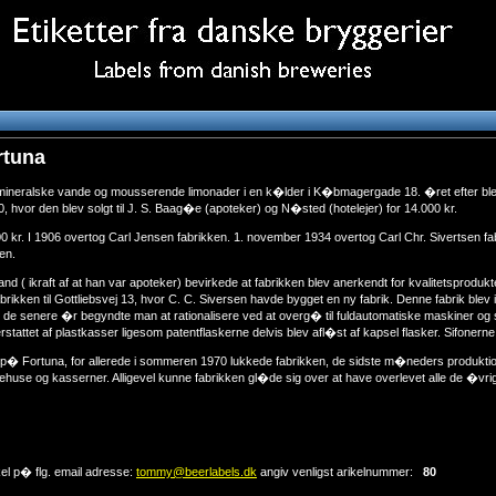
rtuna
f mineralske vande og mousserende limonader i en k�lder i K�bmagergade 18. �ret efter blev
80, hvor den blev solgt til J. S. Baag�e (apoteker) og N�sted (hotelejer) for 14.000 kr.
0 kr. I 1906 overtog Carl Jensen fabrikken. 1. november 1934 overtog Carl Chr. Sivertsen f
en.
 ( ikraft af at han var apoteker) bevirkede at fabrikken blev anerkendt for kvalitetsprodukt
fabrikken til Gottliebsvej 13, hvor C. C. Siversen havde bygget en ny fabrik. Denne fabrik blev
. I de senere �r begyndte man at rationalisere ved at overg� til fuldautomatiske maskiner o
attet af plastkasser ligesom patentflaskerne delvis blev afl�st af kapsel flasker. Sifonerne 
tid p� Fortuna, for allerede i sommeren 1970 lukkede fabrikken, de sidste m�neders produk
sygehuse og kasserner. Alligevel kunne fabrikken gl�de sig over at have overlevet alle de �vr
kel p� flg. email adresse:
tommy@beerlabels.dk
angiv venligst arikelnummer:
80