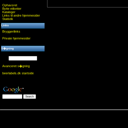
Ophavsret
Bytte etiketter
Kataloger
Links til andre hjemmesider
Statistik
Links
Bryggerilinks
Private hjemmesider
S�gning
Avanceret s�gning
beerlabels.dk startside